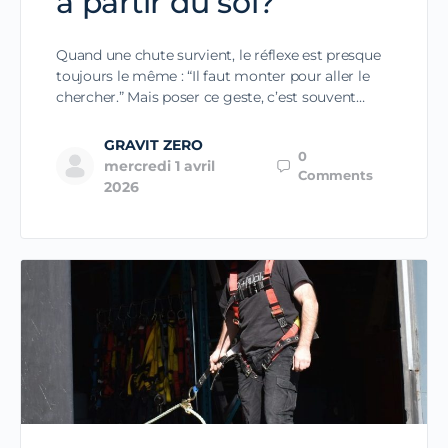
à partir du sol?
Quand une chute survient, le réflexe est presque
toujours le même : “Il faut monter pour aller le
chercher.” Mais poser ce geste, c’est souvent…
GRAVIT ZERO
0
mercredi 1 avril
Comments
2026