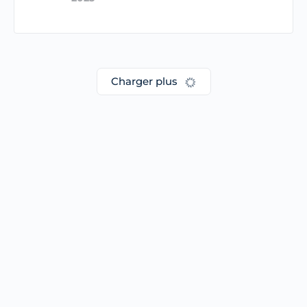
GRAVI-T ZERO
renforce son modèle
de formation hybride
avec un nouvel