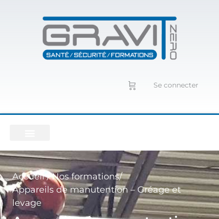
Se connecter
Accueil /
Nos formations/
Appareils de manutention – Gréage et
levage