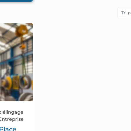
t élingage
Entreprise
Place