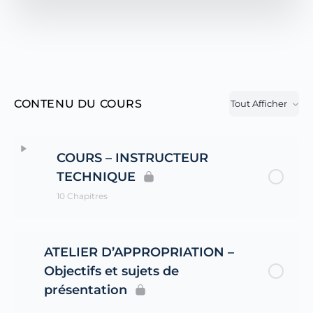
CONTENU DU COURS
Tout Afficher
COURS – INSTRUCTEUR
TECHNIQUE
10 Chapitres
Contenu de la
0% terminé
0/10 étapes
ATELIER D’APPROPRIATION –
Leçon
Objectifs et sujets de
présentation
PRÉSENTATION DU PROGRAMME