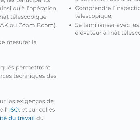
Comprendre l’inspectio
insi qu’à l’opération
télescopique;
 mât télescopique
Se familiariser avec l
RAK ou Zoom Boom).
élévateur à mât télesc
de mesurer la
tiques permettront
ances techniques des
r les exigences de
e l’
ISO
, et sur celles
té du travail
du