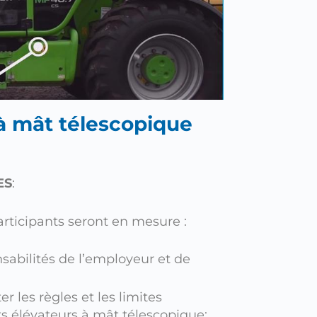
 à mât télescopique
ES
:
participants seront en mesure :
abilités de l’employeur et de
 les règles et les limites
ots élévateurs à mât télescopique;