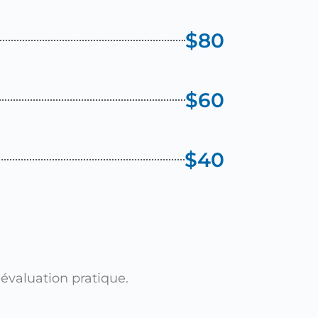
$80
$60
$40
évaluation pratique.