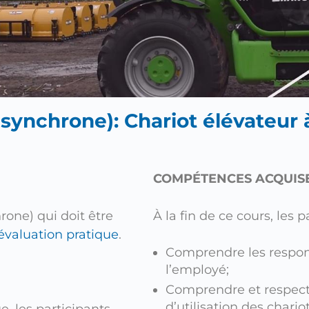
asynchrone): Chariot élévateur
COMPÉTENCES ACQUIS
one) qui doit être
À la fin de ce cours, les 
évaluation pratique
.
Comprendre les respons
l’employé;
Comprendre et respecter
d’utilisation des chari
, les participants