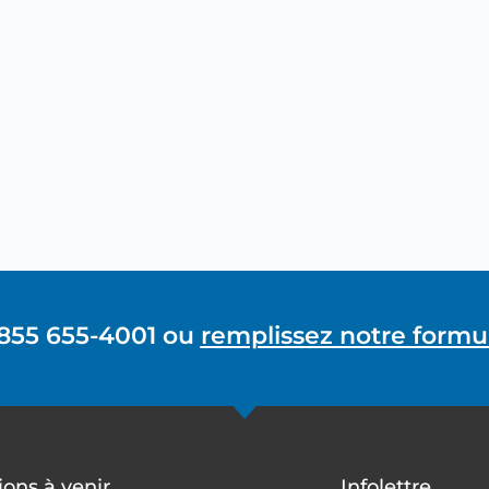
 855 655-4001 ou
remplissez notre formul
ons à venir
Infolettre