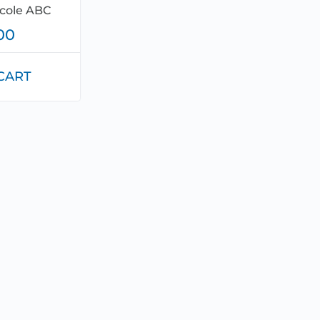
École ABC
00
CART