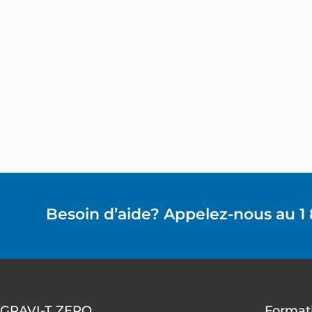
Besoin d’aide? Appelez-nous au 1
GRAVI-T ZERO
Formati