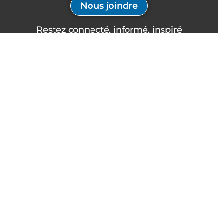
Nous joindre
Restez connecté, informé, inspiré
Formations à venir
Infolettre
08:00
–
16:00
AOÛT
Inscrivez-vous à notre
10
Travail en
infolettre afin de
hauteur –
rester à l’affût des
Formation
dernières nouvelles
générale
(Ontario)
en matière de santé
et sécurité du travail,
14:00
–
16:00
AOÛT
10
d’être informé au
Requalification
– Engins
sujet de nos séances