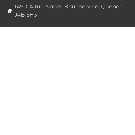
1490-A rue Nobel, Boucherville, Québec
J4B 5H3
450 655-4001
1 855 655-4001 (sans frais)
info@gravitzero.com
Lundi au vendredi
de 8 h 00 à 16 h 00
Nous joindre
Restez connecté, informé, inspiré