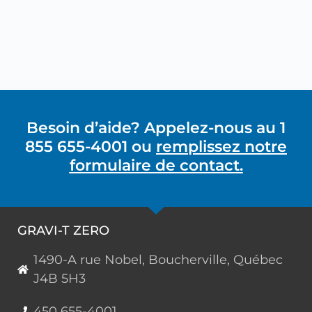
Besoin d’aide? Appelez-nous au 1
855 655-4001 ou
remplissez notre
formulaire de contact.
GRAVI-T ZERO
1490-A rue Nobel, Boucherville, Québec
J4B 5H3
450 655-4001