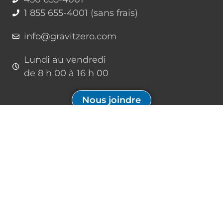
1 855 655-4001 (sans frais)
info@gravitzero.com
Lundi au vendredi
de 8 h 00 à 16 h 00
Nous joindre
Restez connecté, informé, inspiré
Formations à venir
Infolettre
08:00
–
16:00
AOÛT
Inscrivez-vous à notre