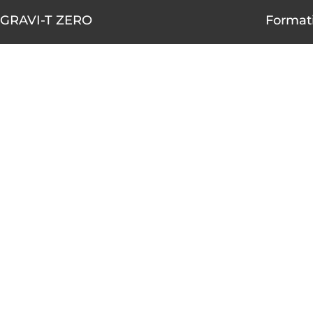
GRAVI-T ZERO
Formati
1490-A rue Nobel, Boucherville,
AOÛT
Québec J4B 5H3
10
450 655-4001
1 855 655-4001 (sans frais)
AOÛT
10
info@gravitzero.com
Lundi au vendredi
de 8 h 00 à 16 h 00
AOÛT
12
Nous joindre
Voir le ca
Restez connecté, informé, inspiré