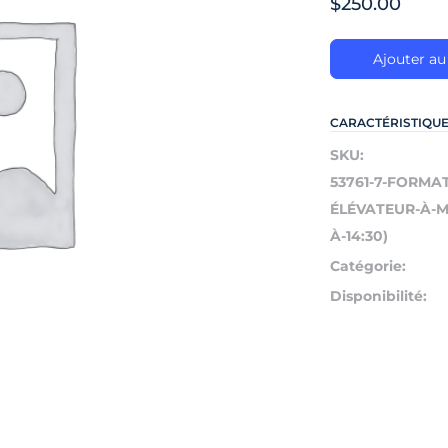
$
250.00
Ajouter au
CARACTÉRISTIQU
SKU:
53761-7-FORMA
ÉLÉVATEUR-À-MÂ
À-14:30)
Catégorie:
Disponibilité: