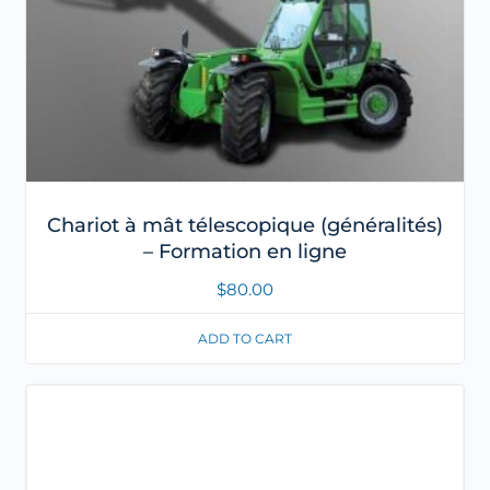
Chariot à mât télescopique (généralités)
– Formation en ligne
$
80.00
ADD TO CART