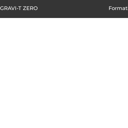
GRAVI-T ZERO
Formati
1490-A rue Nobel, Boucherville,
AOÛT
Québec J4B 5H3
10
450 655-4001
1 855 655-4001 (sans frais)
AOÛT
10
info@gravitzero.com
Lundi au vendredi
de 8 h 00 à 16 h 00
AOÛT
12
Nous joindre
Voir le ca
Restez connecté, informé, inspiré