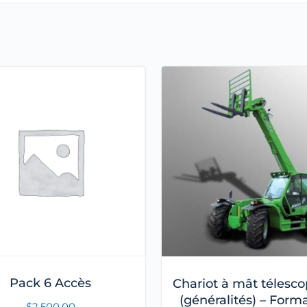
Pack 6 Accès
Chariot à mât télesc
(généralités) – Form
$
2,500.00