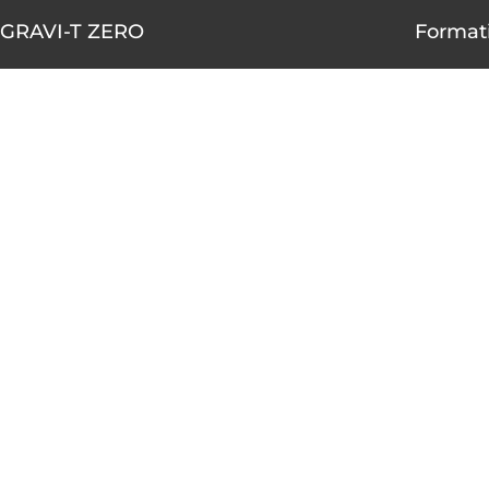
GRAVI-T ZERO
Formati
1490-A rue Nobel, Boucherville,
AOÛT
Québec J4B 5H3
10
450 655-4001
1 855 655-4001 (sans frais)
AOÛT
10
info@gravitzero.com
Lundi au vendredi
de 8 h 00 à 16 h 00
AOÛT
12
Nous joindre
Voir le ca
Restez connecté, informé, inspiré