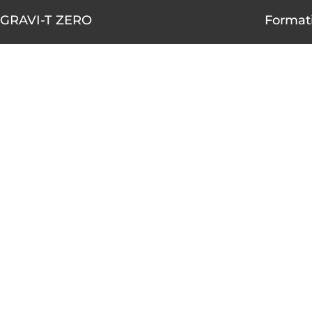
GRAVI-T ZERO
Formati
1490-A rue Nobel, Boucherville,
AOÛT
Québec J4B 5H3
10
450 655-4001
1 855 655-4001 (sans frais)
AOÛT
10
info@gravitzero.com
Lundi au vendredi
de 8 h 00 à 16 h 00
AOÛT
12
Nous joindre
Voir le ca
Restez connecté, informé, inspiré