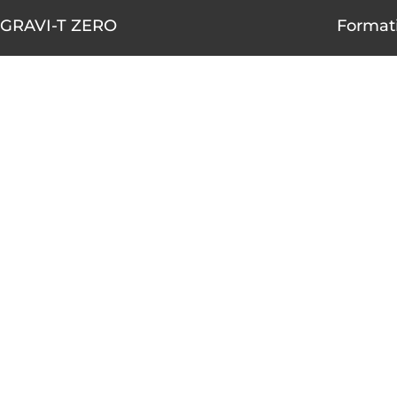
GRAVI-T ZERO
Formati
1490-A rue Nobel, Boucherville,
AOÛT
Québec J4B 5H3
10
450 655-4001
1 855 655-4001 (sans frais)
AOÛT
10
info@gravitzero.com
Lundi au vendredi
de 8 h 00 à 16 h 00
AOÛT
12
Nous joindre
Voir le ca
Restez connecté, informé, inspiré