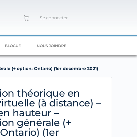
Se connecter
BLOGUE
NOUS JOINDRE
érale (+ option: Ontario) (1er décembre 2021)
ion théorique en
irtuelle (à distance) –
 en hauteur –
on générale (+
 Ontario) (1er