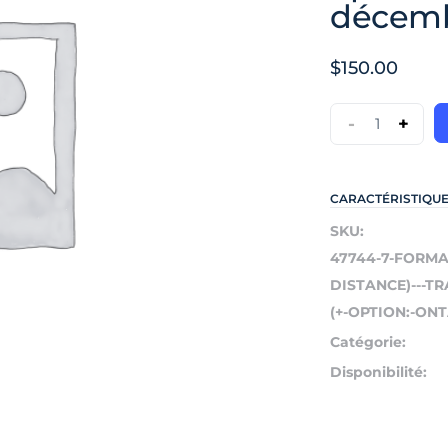
décemb
$
150.00
-
+
CARACTÉRISTIQU
SKU:
47744-7-FORMA
DISTANCE)---T
(+-OPTION:-ONT
Catégorie:
Disponibilité: