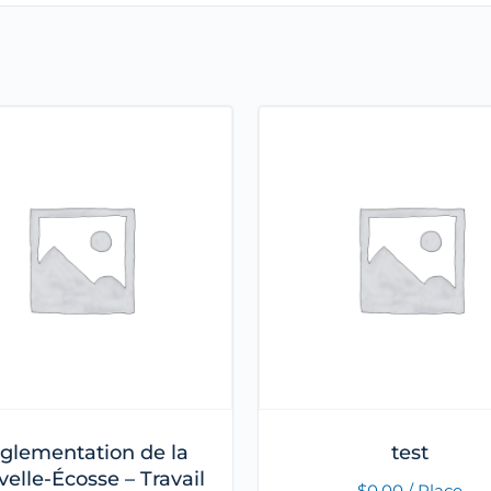
glementation de la
test
elle-Écosse – Travail
$
0.00
/ Place