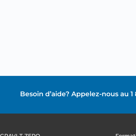
Besoin d’aide? Appelez-nous au 1
GRAVI-T ZERO
Formati