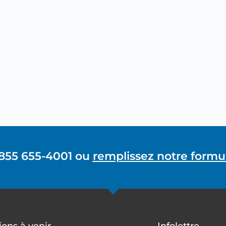
 855 655-4001 ou
remplissez notre formul
ons à venir
Infolettre