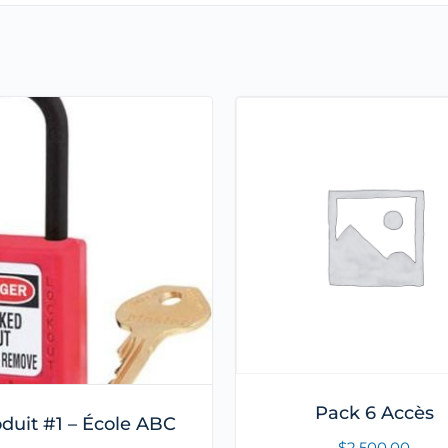
Pack 6 Accès
duit #1 – École ABC
$
2,500.00