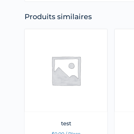
Produits similaires
test
$
0.00
/ Place