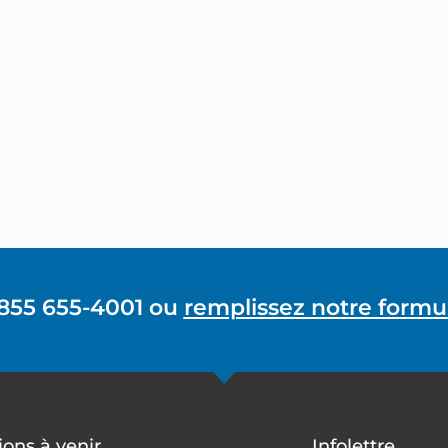
 855 655-4001 ou
remplissez notre formul
ons à venir
Infolettre