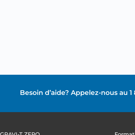
Besoin d’aide? Appelez-nous au 1
GRAVI-T ZERO
Formati