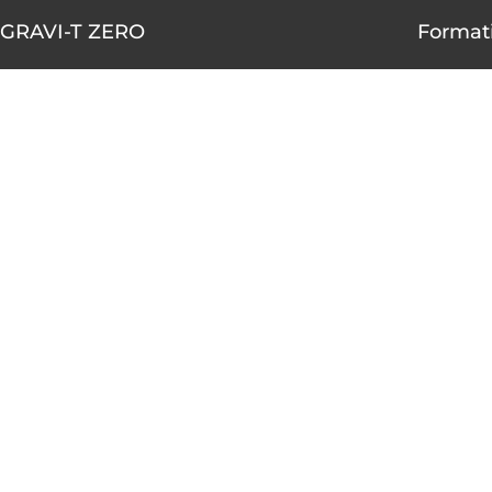
GRAVI-T ZERO
Formati
1490-A rue Nobel, Boucherville,
AOÛT
Québec J4B 5H3
10
450 655-4001
1 855 655-4001 (sans frais)
AOÛT
10
info@gravitzero.com
Lundi au vendredi
de 8 h 00 à 16 h 00
AOÛT
12
Nous joindre
Voir le ca
Restez connecté, informé, inspiré