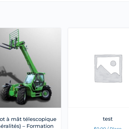
test
ot à mât télescopique
éralités) – Formation
$
0.00
/ Place