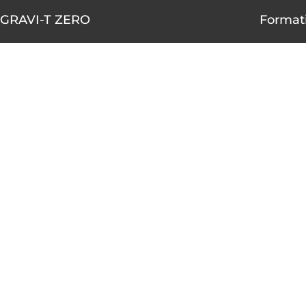
GRAVI-T ZERO
Formati
1490-A rue Nobel, Boucherville,
AOÛT
Québec J4B 5H3
10
450 655-4001
1 855 655-4001 (sans frais)
AOÛT
10
info@gravitzero.com
Lundi au vendredi
de 8 h 00 à 16 h 00
AOÛT
12
Nous joindre
Voir le ca
Restez connecté, informé, inspiré