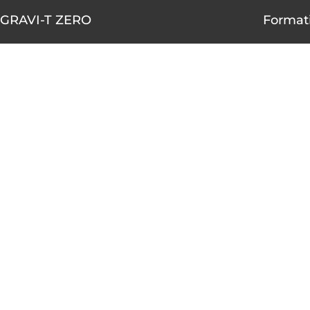
GRAVI-T ZERO
Formati
1490-A rue Nobel, Boucherville,
AOÛT
Québec J4B 5H3
10
450 655-4001
1 855 655-4001 (sans frais)
AOÛT
10
info@gravitzero.com
Lundi au vendredi
de 8 h 00 à 16 h 00
AOÛT
12
Nous joindre
Voir le ca
Restez connecté, informé, inspiré