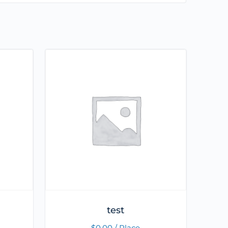
test
$
0.00
/ Place