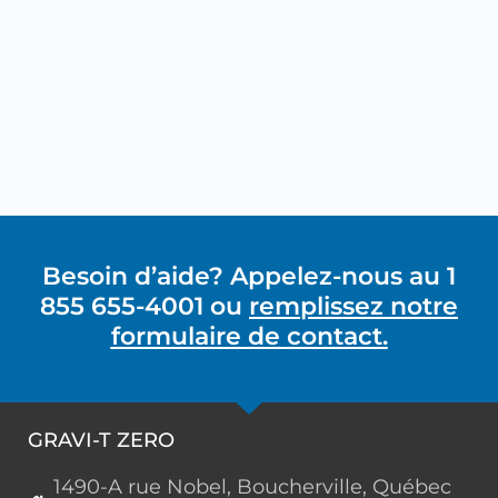
Besoin d’aide? Appelez-nous au 1
855 655-4001 ou
remplissez notre
formulaire de contact.
GRAVI-T ZERO
1490-A rue Nobel, Boucherville, Québec