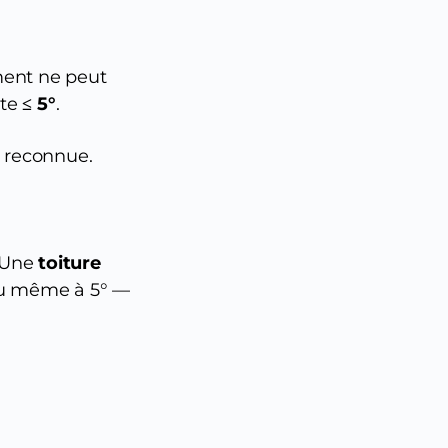
ment ne peut
nte
≤ 5°
.
 reconnue.
 Une
toiture
ou même à 5° —