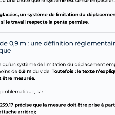
…
d’une chute que le système est censé empêcher.
 glacées, un système de limitation du déplacemen
si le travail respecte la pente permise.
e de 0,9 m : une définition réglement
ique
 qu’un système de limitation du déplacement empê
moins de
0,9 m
du vide.
Toutefois : le texte n’exp
t être mesurée.
 problématique, car :
259.17
précise que la mesure doit être prise
à part
attache arrière)
;