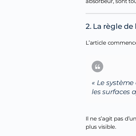
absorbeur, sont tou
2. La règle de
L’article commence
« Le système 
les surfaces a
Il ne s’agit pas d
plus visible.