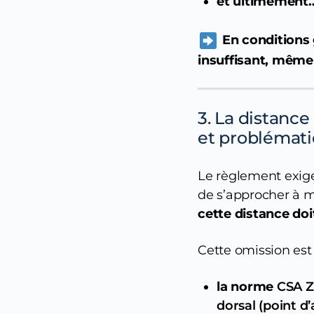
et ultimement
En conditions
insuffisant, même 
3. La distanc
et problémat
Le règlement exige
de s’approcher à 
cette distance doi
Cette omission est
la norme
CSA Z
dorsal (point d’