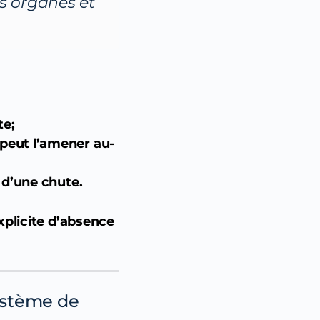
s organes et
te;
peut l’amener au-
 d’une chute.
xplicite d’absence
système de