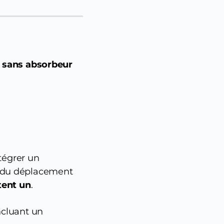
e sans absorbeur
ntégrer un
n du déplacement
tent un
.
ncluant un