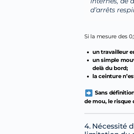
internes, de
d’arrêts respi
Si la mesure des 0,
un travailleur 
un simple mouv
delà du bord;
la ceinture n’e
Sans définitio
de mou, le risque d
4. Nécessité 